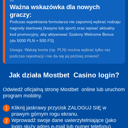
Ważna wskazówka dla nowych
graczy:
Podczas wypełniania formularza nie zapomnij wybrać rodzaju
nagrody startowej (kasyno lub sport) oraz wpisać aktualny
kod promocyjny, aby aktywować Szalony Welcome Bonus
(do 5000 PLN + 500 FS).
Uwaga: Walutę konta (np. PLN) można wybrać tylko raz
podczas rejestracji i nie da się jej później zmienić!
Jak działa Mostbet Casino login?
Odwiedź oficjalną stronę Mostbet online lub uruchom
program mobilny.
Kliknij jaskrawy przycisk ZALOGUJ SIĘ w
prawym górnym rogu ekranu.
Wprowadź swoje dane uwierzytelniające (jako
login służy adres e-mail lub numer telefonu).