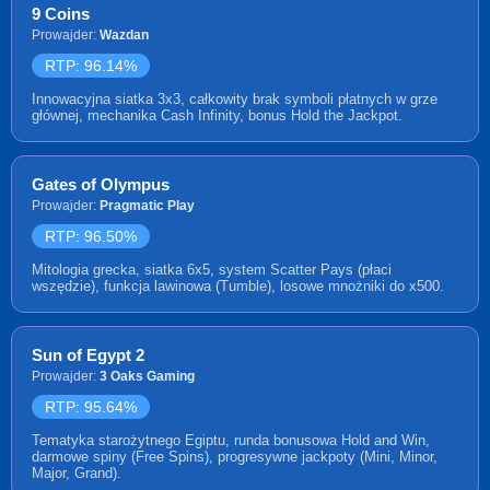
9 Coins
Prowajder:
Wazdan
RTP: 96.14%
Innowacyjna siatka 3x3, całkowity brak symboli płatnych w grze
głównej, mechanika Cash Infinity, bonus Hold the Jackpot.
Gates of Olympus
Prowajder:
Pragmatic Play
RTP: 96.50%
Mitologia grecka, siatka 6x5, system Scatter Pays (płaci
wszędzie), funkcja lawinowa (Tumble), losowe mnożniki do x500.
Sun of Egypt 2
Prowajder:
3 Oaks Gaming
RTP: 95.64%
Tematyka starożytnego Egiptu, runda bonusowa Hold and Win,
darmowe spiny (Free Spins), progresywne jackpoty (Mini, Minor,
Major, Grand).