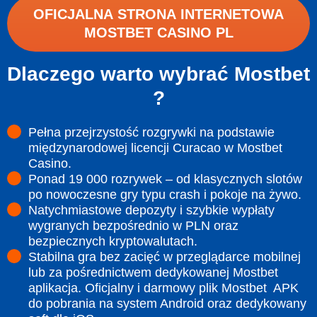
OFICJALNA STRONA INTERNETOWA
MOSTBET CASINO PL
Dlaczego warto wybrać Mostbet
?
Pełna przejrzystość rozgrywki na podstawie
międzynarodowej licencji Curacao w Mostbet
Casino.
Ponad 19 000 rozrywek – od klasycznych slotów
po nowoczesne gry typu crash i pokoje na żywo.
Natychmiastowe depozyty i szybkie wypłaty
wygranych bezpośrednio w PLN oraz
bezpiecznych kryptowalutach.
Stabilna gra bez zacięć w przeglądarce mobilnej
lub za pośrednictwem dedykowanej Mostbet
aplikacja. Oficjalny i darmowy plik Mostbet APK
do pobrania na system Android oraz dedykowany