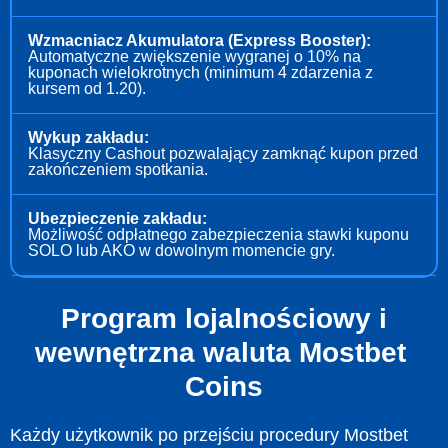
Wzmacniacz Akumulatora (Express Booster):
Automatyczne zwiększenie wygranej o 10% na
kuponach wielokrotnych (minimum 4 zdarzenia z
kursem od 1.20).
Wykup zakładu:
Klasyczny Cashout pozwalający zamknąć kupon przed
zakończeniem spotkania.
Ubezpieczenie zakładu:
Możliwość odpłatnego zabezpieczenia stawki kuponu
SOLO lub AKO w dowolnym momencie gry.
Program lojalnościowy i
wewnętrzna waluta Mostbet
Coins
Każdy użytkownik po przejściu procedury Mostbet