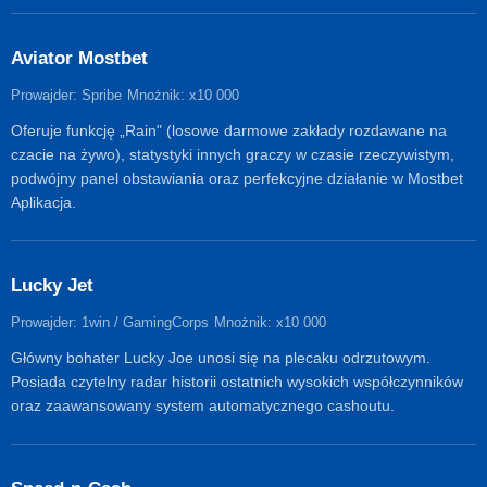
Aviator Mostbet
Prowajder: Spribe
Mnożnik: x10 000
Oferuje funkcję „Rain" (losowe darmowe zakłady rozdawane na
czacie na żywo), statystyki innych graczy w czasie rzeczywistym,
podwójny panel obstawiania oraz perfekcyjne działanie w Mostbet
Aplikacja.
Lucky Jet
Prowajder: 1win / GamingCorps
Mnożnik: x10 000
Główny bohater Lucky Joe unosi się na plecaku odrzutowym.
Posiada czytelny radar historii ostatnich wysokich współczynników
oraz zaawansowany system automatycznego cashoutu.