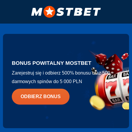
BONUS POWITALNY MOSTBET
Zarejestruj się i odbierz 500% bonusu oraz 500
darmowych spinów do 5 000 PLN
ODBIERZ BONUS