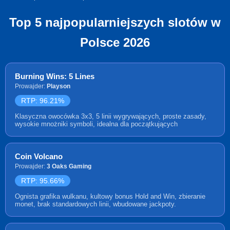
Top 5 najpopularniejszych slotów w
Polsce 2026
Burning Wins: 5 Lines
Prowajder:
Playson
RTP: 96.21%
Klasyczna owocówka 3x3, 5 linii wygrywających, proste zasady,
wysokie mnożniki symboli, idealna dla początkujących
Coin Volcano
Prowajder:
3 Oaks Gaming
RTP: 95.66%
Ognista grafika wulkanu, kultowy bonus Hold and Win, zbieranie
monet, brak standardowych linii, wbudowane jackpoty.