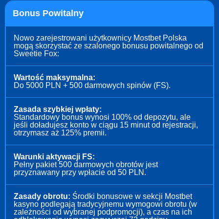
Bonus Powitalny
Nowo zarejestrowani użytkownicy Mostbet Polska
mogą skorzystać ze szalonego bonusu powitalnego od
Sweetie Fox:
Wartość maksymalna:
Do 5000 PLN + 500 darmowych spinów (FS).
Zasada szybkiej wpłaty:
Standardowy bonus wynosi 100% od depozytu, ale
jeśli doładujesz konto w ciągu 15 minut od rejestracji,
otrzymasz aż 125% premii.
Warunki aktywacji FS:
Pełny pakiet 500 darmowych obrotów jest
przyznawany przy wpłacie od 50 PLN.
Zasady obrotu:
Środki bonusowe w sekcji Mostbet
kasyno podlegają tradycyjnemu wymogowi obrotu (w
zależności od wybranej podpromocji), a czas na ich