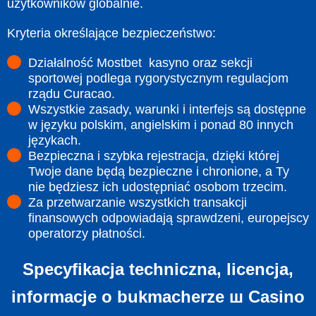
użytkowników globalnie.
Kryteria określające bezpieczeństwo:
Działalność Mostbet kasyno oraz sekcji
sportowej podlega rygorystycznym regulacjom
rządu Curacao.
Wszystkie zasady, warunki i interfejs są dostępne
w języku polskim, angielskim i ponad 80 innych
językach.
Bezpieczna i szybka rejestracja, dzięki której
Twoje dane będą bezpieczne i chronione, a Ty
nie będziesz ich udostępniać osobom trzecim.
Za przetwarzanie wszystkich transakcji
finansowych odpowiadają sprawdzeni, europejscy
operatorzy płatności.
Specyfikacja techniczna, licencja,
informacje o bukmacherze ш Casino