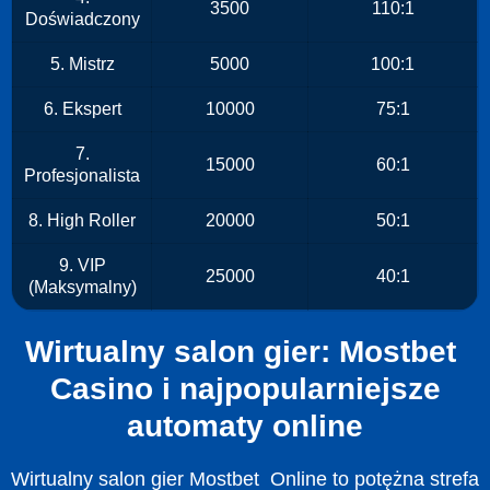
3500
110:1
Doświadczony
5. Mistrz
5000
100:1
6. Ekspert
10000
75:1
7.
15000
60:1
Profesjonalista
8. High Roller
20000
50:1
9. VIP
25000
40:1
(Maksymalny)
Wirtualny salon gier: Mostbet
Casino i najpopularniejsze
automaty online
Wirtualny salon gier Mostbet Online to potężna strefa