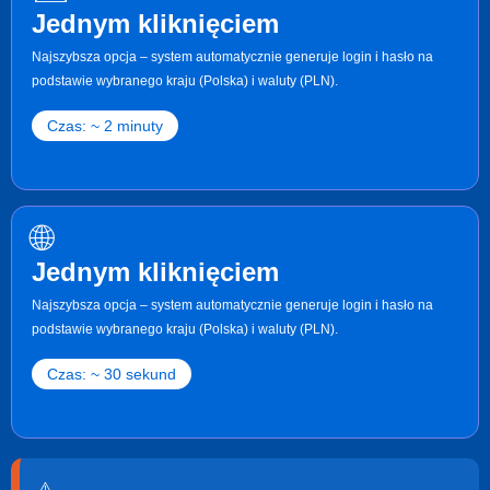
Jednym kliknięciem
Najszybsza opcja – system automatycznie generuje login i hasło na
podstawie wybranego kraju (Polska) i waluty (PLN).
Czas: ~ 2 minuty
🌐
Jednym kliknięciem
Najszybsza opcja – system automatycznie generuje login i hasło na
podstawie wybranego kraju (Polska) i waluty (PLN).
Czas: ~ 30 sekund
⚠️